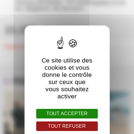
Oeuvres principales:
The autobiography of me
too, Mégabras, Moi Bouzard…
15,00
€
Rupture de stock
Ce site utilise des
cookies et vous
donne le contrôle
Produits apparentés
sur ceux que
vous souhaitez
EPUISÉ
activer
TOUT ACCEPTER
TOUT REFUSER