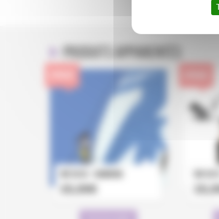
Produits apparentés
EPUISÉ
EPUISÉ
TAP 2018 – Oubrerie
TAP 201
15,00
€
15,0
Lire la suite