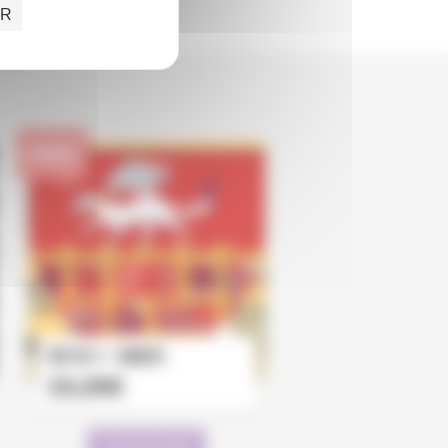
ER
EPUISÉ
TAP 2011 – RABATE
15,00
€
Lire la suite