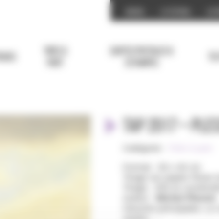
Accueil
Le festival
Les 
Tirés à
Cartes postales &
iches
Te
part
estampes
TAP 2017 – Ples
Catégorie :
Tirés à part
Format : 30 x 40 cm
Tirage sur papier Rives t
Tirage : 250 ex numérot
Auteur :
Michel Plessix
Oeuvres principales:
Le 
saules
, …