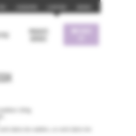
prix
L’association
La boutique
Archives
Panier
Produits
xtile
(0)
dérivés
six
radition 250g
és
vent dans les sables
,
Le vent dans les