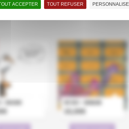
TOUT ACCEPTER
TOUT REFUSER
PERSONNALIS
5 – BOUZARD
TAP 2001 – WENDLING
0
€
15,00
€
Lire la suite
Ajouter au panier