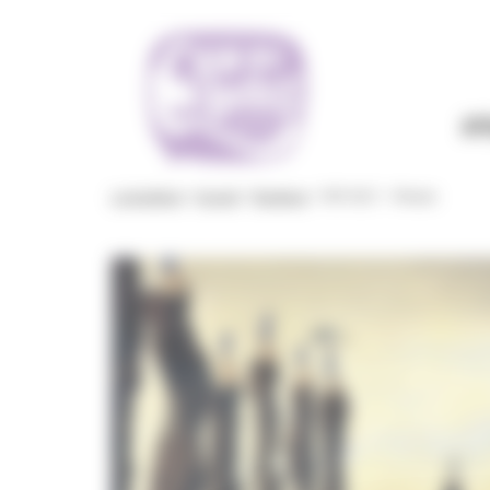
Panneau de gestion des cookies
Aff
La boutique
>
Accueil
>
Boutique
>
TAP 2017 – Plessix