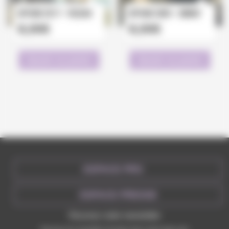
Affiche 2017 – Plessix
AFFICHE 2005 – GIBRAT
8,00
€
8,00
€
Ajouter au panier
Ajouter au panier
ESPACE PRO
ESPACE PRESSE
Recevez votre newsletter