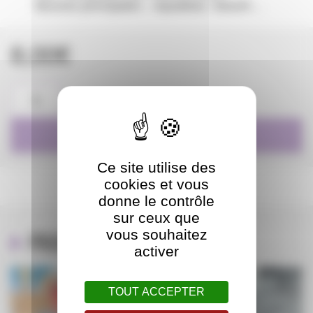
Œuvres principales :
Aquablue, NiourK
…
8,00
€
quantité
de
AFFICHE
2006
AJOUTER AU PANIER
-
VATINE
Ce site utilise des
cookies et vous
donne le contrôle
sur ceux que
vous souhaitez
Produits apparentés
activer
TOUT ACCEPTER