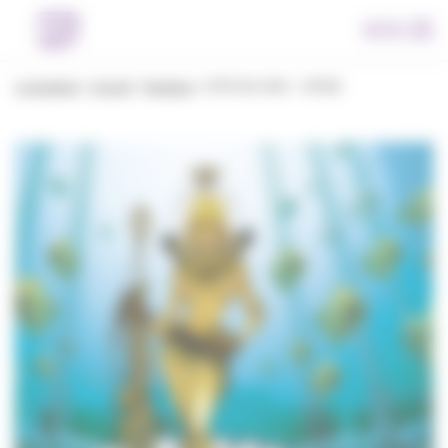
Panneau de gestion des cookies
Menu
La boutique
>
Accueil
>
Boutique
>
AFFICHE 2006 – VATINE