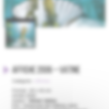
AFFICHE 2006 – VATINE
Catégorie :
Affiches
Format : 60 x 40 cm
Année 2006
Auteur :
Olivier Vatine
Prix : Grand prix de l’Affiche 2005