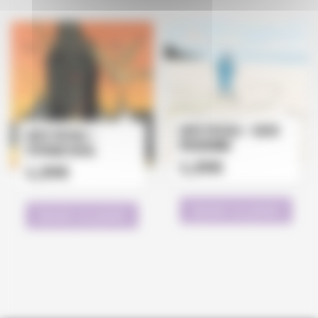
Carte postale – David
Carte postale –
Prudhomme
Stéphane Duval
1,00
€
1,00
€
Ajouter au panier
Ajouter au panier