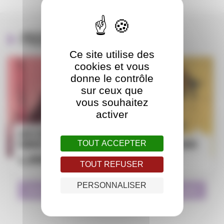
Produits apparentés
Ce site utilise des
cookies et vous
donne le contrôle
sur ceux que
vous souhaitez
activer
Carte postale – Aniss El
TOUT ACCEPTER
Hamouri
Carte postale – Obion
1,00
€
1,00
€
TOUT REFUSER
PERSONNALISER
Ajouter au panier
Ajouter au panier