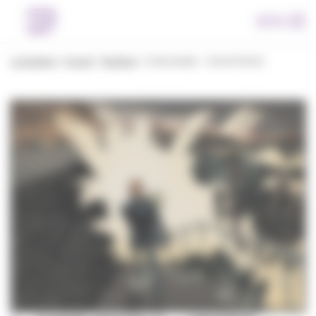
Panneau de gestion des cookies
Menu
La boutique
>
Accueil
>
Boutique
>
Carte postale – Vincent Perriot